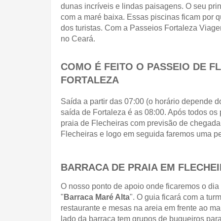
dunas incríveis e lindas paisagens. O seu prin
com a maré baixa. Essas piscinas ficam por qu
dos turistas. Com a Passeios Fortaleza Viage
no Ceará.
COMO É FEITO O PASSEIO DE FL
FORTALEZA
Saída a partir das 07:00 (o horário depende d
saída de Fortaleza é as 08:00. Após todos o
praia de Flecheiras com previsão de chegad
Flecheiras e logo em seguida faremos uma p
BARRACA DE PRAIA EM FLECHEI
O nosso ponto de apoio onde ficaremos o dia 
"
Barraca Maré Alta
". O guia ficará com a tur
restaurante e mesas na areia em frente ao mar
lado da barraca tem grupos de bugueiros para