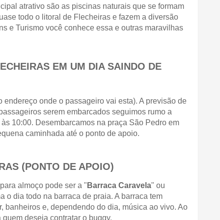
cipal atrativo são as piscinas naturais que se formam 
ase todo o litoral de Flecheiras e fazem a diversão 
ns e Turismo você conhece essa e outras maravilhas 
ECHEIRAS EM UM DIA SAINDO DE 
o endereço onde o passageiro vai esta). A previsão de 
s passageiros serem embarcados seguimos rumo a 
a às 10:00. Desembarcamos na praça São Pedro em 
equena caminhada até o ponto de apoio.
RAS (PONTO DE APOIO)
para almoço pode ser a "
Barraca Caravela
" ou 
ma o dia todo na barraca de praia. A barraca tem 
, banheiros e, dependendo do dia, música ao vivo. Ao 
 quem deseja contratar o buggy.