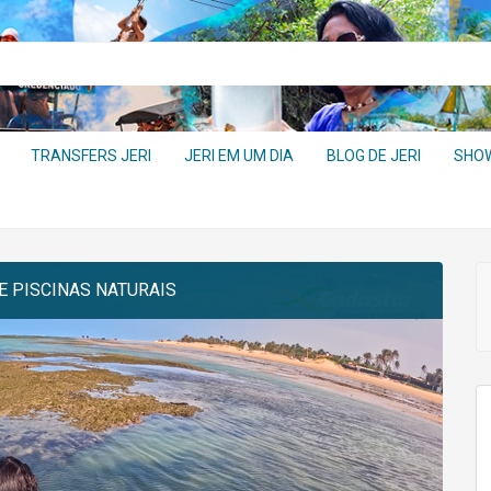
TRANSFERS JERI
JERI EM UM DIA
BLOG DE JERI
SHO
Sou e
CPF
 PISCINAS NATURAIS
E-mail